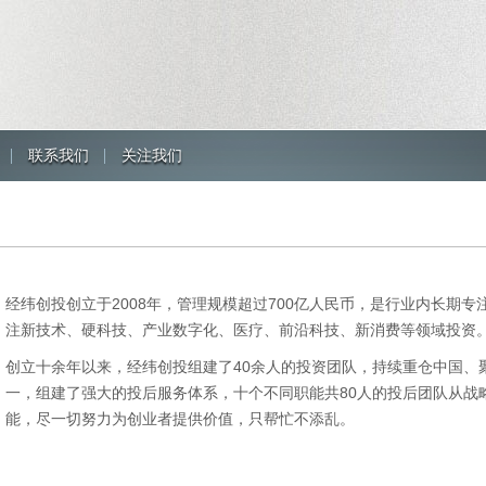
联系我们
关注我们
经纬创投创立于2008年，管理规模超过700亿人民币，是行业内长期
注新技术、硬科技、产业数字化、医疗、前沿科技、新消费等领域投资
创立十余年以来，经纬创投组建了40余人的投资团队，持续重仓中国、
一，组建了强大的投后服务体系，十个不同职能共80人的投后团队从战
能，尽一切努力为创业者提供价值，只帮忙不添乱。