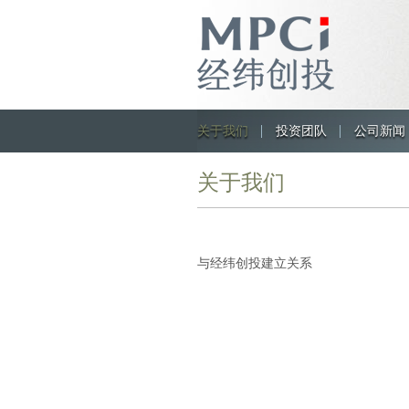
关于我们
投资团队
公司新闻
关于我们
与经纬创投建立关系