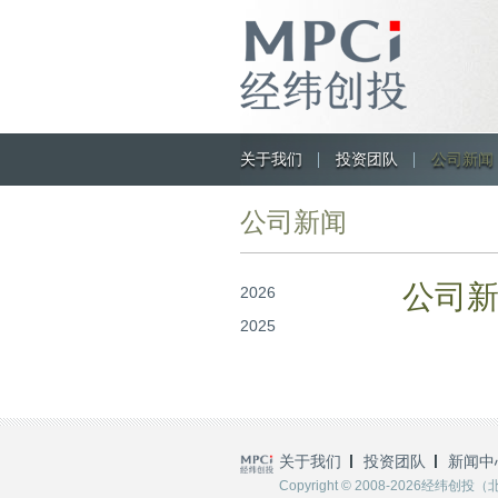
关于我们
投资团队
公司新闻
公司新闻
公司
2026
2025
关于我们
投资团队
新闻中
Copyright © 2008-2026经