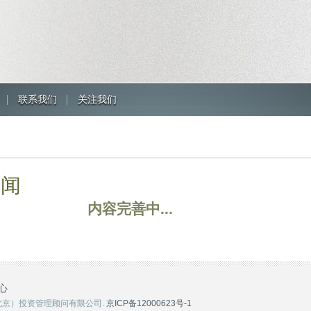
联系我们
关注我们
新闻
内容完善中...
心
纬创投（北京）投资管理顾问有限公司.
京ICP备12000623号-1