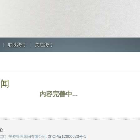
联系我们
关注我们
新闻
内容完善中...
心
纬创投（北京）投资管理顾问有限公司.
京ICP备12000623号-1