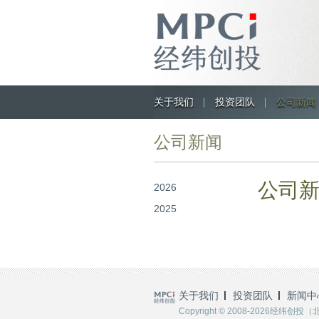
关于我们
投资团队
公司新闻
公司新闻
公司
2026
2025
关于我们
投资团队
新闻中
Copyright © 2008-2026经